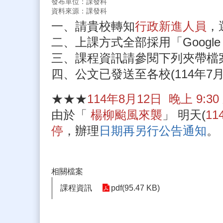
發布單位：課發科
資料來源：課發科
一、請貴校轉知
行政新進人員
，
二、上課方式全部採用「Googl
三、課程資訊請參閱下列夾帶檔
四、公文已發送至各校(114年7月2
★★★
114年8月12日
晚上 9:3
由於「
楊柳颱風來襲
」 明天(
11
停
，辦理
日期再另行公告通知
。
相關檔案
課程資訊
pdf(95.47 KB)