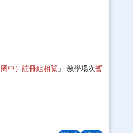
( 國中）註冊組相關
」 教學場次
暫