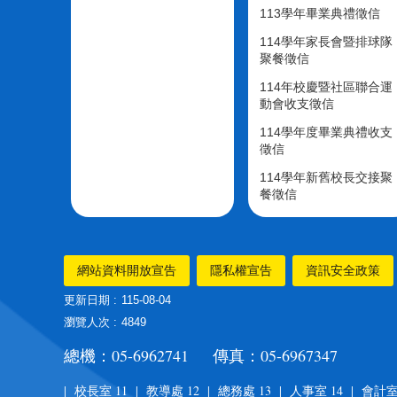
113學年畢業典禮徵信
114學年家長會暨排球隊
聚餐徵信
114年校慶暨社區聯合運
動會收支徵信
114學年度畢業典禮收支
徵信
114學年新舊校長交接聚
餐徵信
網站資料開放宣告
隱私權宣告
資訊安全政策
更新日期
115-08-04
瀏覽人次
4849
總機：05-6962741 傳真：05-6967347
| 校長室 11 | 教導處 12 | 總務處 13 | 人事室 14 | 會計室