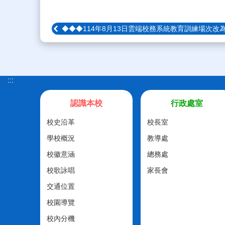
◆◆◆114年8月13日雲端校務系統教育訓練場次改為
:::
認識本校
行政處室
校史沿革
校長室
學校概況
教導處
校徽意涵
總務處
校歌詠唱
家長會
交通位置
校園導覽
校內分機