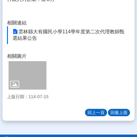
園
成
果
相關連結
校
雲林縣大有國民小學114學年度第二次代理教師甄
務
選結果公告
E
化
相關圖片
教
職
員
系
統
宣
上版日期：114-07-15
導
專
回上一頁
回最上面
區
課
程