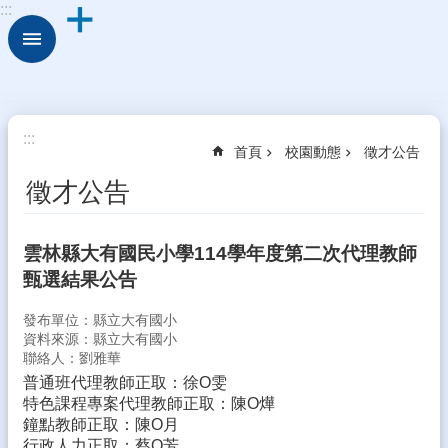
:::
跳到主要內容區塊
進
階
搜
尋
校
:::
首頁
校園動態
徵才公告
園
動
徵才公告
態
認
雲林縣大有國民小學114學年度第二次代理教師
識
甄選結果公告
本
校
發布單位：縣立大有國小
行
資料來源：縣立大有國小
聯絡人：劉雅華
政
處
普通班代理教師正取：徐O雯
室
特色課程專案代理教師正取：陳O燁
鐘點教師正取：陳O月
校
行政人力正取：蔡O芳