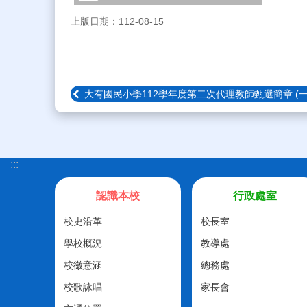
上版日期：112-08-15
大有國民小學112學年度第二次代理教師甄選簡章 (
:::
認識本校
行政處室
校史沿革
校長室
學校概況
教導處
校徽意涵
總務處
校歌詠唱
家長會