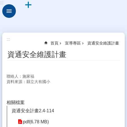
:::
跳到主要內容區塊
進
階
搜
尋
校
:::
首頁
宣導專區
資通安全維護計畫
園
動
資通安全維護計畫
態
認
識
聯絡人：施家福
本
資料來源：縣立大有國小
校
行
政
相關檔案
處
資通安全計畫2.4-114
室
pdf(6.78 MB)
校