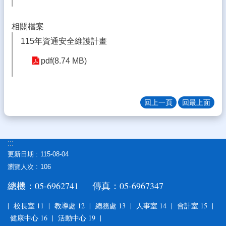
園
成
相關檔案
果
115年資通安全維護計畫
校
務
pdf(8.74 MB)
E
化
教
回上一頁
回最上面
職
員
系
統
:::
更新日期
115-08-04
宣
瀏覽人次
106
導
專
總機：05-6962741 傳真：05-6967347
區
| 校長室 11 | 教導處 12 | 總務處 13 | 人事室 14 | 會計室 15 |
課
健康中心 16 | 活動中心 19 |
程