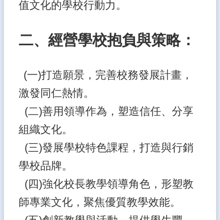
值文化的學校行動力。
計
畫
活
二、經營學校抱負與策略：
動
徵
信
(一)打造願景，完善校務發展計畫，
熱
激發同仁熱情。
門
關
(二)善用領導作為，塑造信任、分享
鍵
字
組織文化。
回
(三)發展學校特色課程，打造與行銷
首
頁
學校品牌。
網
(四)強化校長教學領導角色，形塑教
站
師專業文化，聚焦優質教學效能。
導
覽