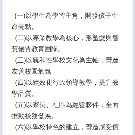
園
成
(一)以學生為學習主角，開發孩子生
果
命亮點。
校
務
(二)以專業教學為核心，形塑愛與智
E
化
慧優質教育團隊。
教
(三)以親和性學校文化為主軸，營造
職
友善校園氣氛。
員
系
(四)以績效化行政領導教學，提升教
統
學品質。
宣
導
(五)以家長、社區為經營夥伴，全面
專
區
推動校務發展。
課
(六)以學校特色的建立，營造感受價
程