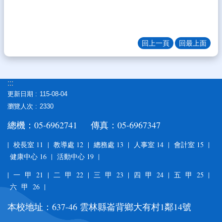
台
校
務
系
回上一頁
回最上面
統
入
口
:::
網-
更新日期
115-08-04
差
瀏覽人次
2330
勤
總機：05-6962741 傳真：05-6967347
系
統
| 校長室 11 | 教導處 12 | 總務處 13 | 人事室 14 | 會計室 15 |
健康中心 16 | 活動中心 19 |
網
站
| 一 甲 21 | 二 甲 22 | 三 甲 23 | 四 甲 24 | 五 甲 25 |
資
六 甲 26 |
料
開
本校地址：637-46 雲林縣崙背鄉大有村1鄰14號
放
宣