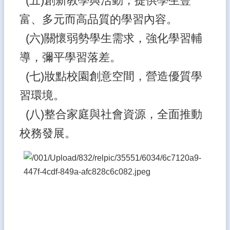
(五)創新教學與活動，提供學生豐
雲
富、多元而高品質的學習內容。
林
縣
(六)關懷弱勢學生需求，強化學習輔
教
育
導，彌平學習落差。
網
(七)妝點校園創意空間，營造優質學
大
習環境。
有
國
(八)整合家庭與社會資源，全面推動
小
臉
校務發展。
書
專
頁
學
校
午
餐
平