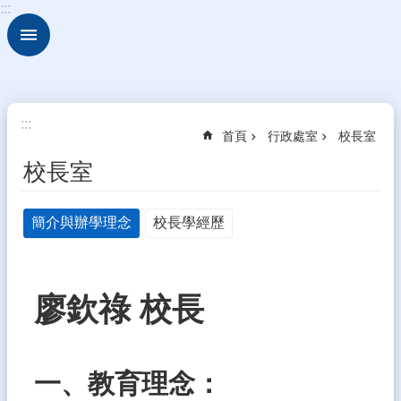
:::
跳到主要內容區塊
進
階
搜
尋
校
:::
首頁
行政處室
校長室
園
動
校長室
態
認
簡介與辦學理念
校長學經歷
識
本
校
廖欽祿 校長
行
政
處
室
一、教育理念：
校