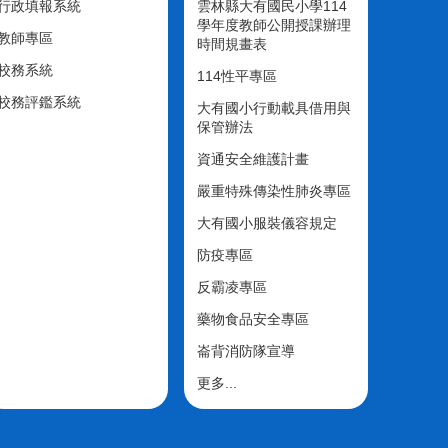
行政填報系統
雲林縣大有國民小學114
學年度教師公開授課辦理
教師專區
時間規畫表
校務系統
114性平專區
校務評鑑系統
大有國小行動載具借用與
保管辦法
資通安全維護計畫
嚴重特殊傳染性肺炎專區
大有國小服裝儀容規定
防疫專區
反霸凌專區
藥物食品安全專區
崙背消防隊宣導
更多...