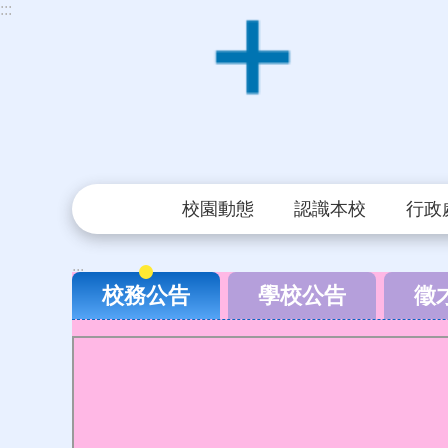
:::
跳到主要內容區塊
校園動態
認識本校
行政
:::
校務公告
學校公告
徵