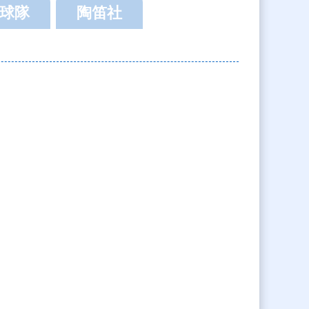
球隊
陶笛社