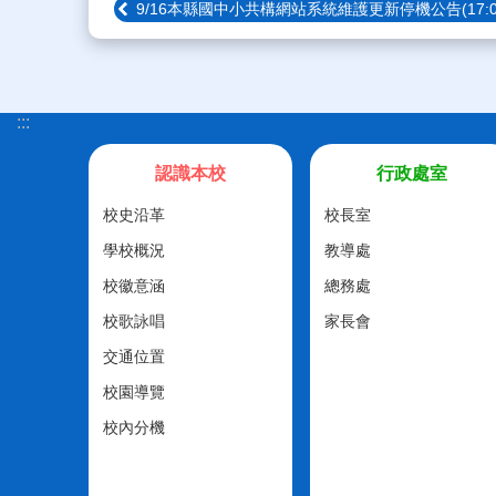
9/16本縣國中小共構網站系統維護更新停機公告(17:00~
:::
認識本校
行政處室
校史沿革
校長室
學校概況
教導處
校徽意涵
總務處
校歌詠唱
家長會
交通位置
校園導覽
校內分機