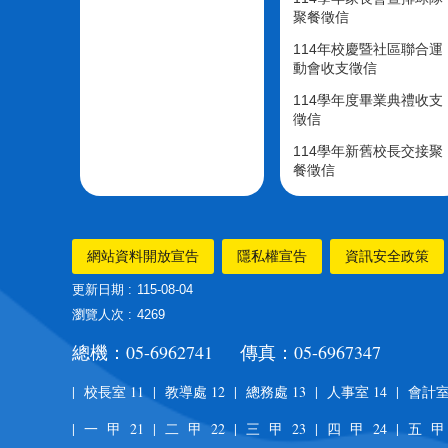
聚餐徵信
114年校慶暨社區聯合運
動會收支徵信
114學年度畢業典禮收支
徵信
114學年新舊校長交接聚
餐徵信
網站資料開放宣告
隱私權宣告
資訊安全政策
更新日期
115-08-04
瀏覽人次
4269
總機：05-6962741 傳真：05-6967347
| 校長室 11 | 教導處 12 | 總務處 13 | 人事室 14 | 會計室
| 一 甲 21 | 二 甲 22 | 三 甲 23 | 四 甲 24 | 五 甲 